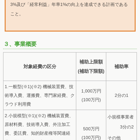
3%及び「経常利益」年率1%の向上を達成できる計画である
こと。
３、事業概要
補助上限額
対象経費の区分
補助率
(補助下限額)
1.一般型(※1)(※2) 機械装置費、技
1,000万円
術導入費、運搬費、専門家経費、ク
2分の1
(100万円)
ラウド利用費
2.小規模型(※1)(※2) 機械装置費、
小規模事業者
原材料費、技術導入費、外注加工
3分の2
500万円
費、委託費、知的財産権等関連経
(100万円)
その他