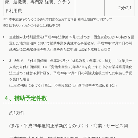
費、運搬費、専門家 経費、クラウ
2分の1
ド利用費
※1 本事業遂行のために必要な専門家を活用する場合 補助上限額30万円アップ
※2 以下のいずれかの場合には補助率 2/3
生産性向上特別措置法(平成30年法律第25号)に基づき、固定資産税ゼロの特例を措
置した地方自治体において補助事業を実施する事業者が、平成30年12月21日の閣
議決定後に先端設備等導入計画を新たに申請し認定を取得した場合
3～5年で、「付加価値額」年率3％及び「経常利益」年率1％に加え、「従業員一
人当たり付加価値額」(＝「労働生産性」)年率3％を向上する中小企業等経営強化
法に基づく経営革新計画を、平成30年12月21日の閣議決定後に新たに申請し承認
を受けた場合
(上記の法律に基づく計画は、応募段階には計画申請中等で認める予定)
４、補助予定件数
約1万件
(参考：平成29年度補正革新的ものづくり・商業・サービス開